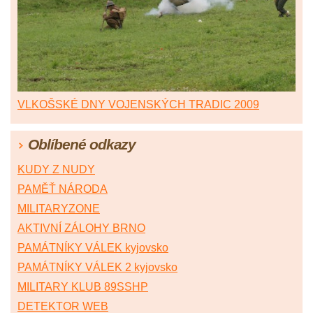
VLKOŠSKÉ DNY VOJENSKÝCH TRADIC 2009
Oblíbené odkazy
KUDY Z NUDY
PAMĚŤ NÁRODA
MILITARYZONE
AKTIVNÍ ZÁLOHY BRNO
PAMÁTNÍKY VÁLEK kyjovsko
PAMÁTNÍKY VÁLEK 2 kyjovsko
MILITARY KLUB 89SSHP
DETEKTOR WEB