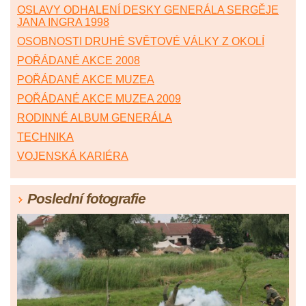
OSLAVY ODHALENÍ DESKY GENERÁLA SERGĚJE
JANA INGRA 1998
OSOBNOSTI DRUHÉ SVĚTOVÉ VÁLKY Z OKOLÍ
POŘÁDANÉ AKCE 2008
POŘÁDANÉ AKCE MUZEA
POŘÁDANÉ AKCE MUZEA 2009
RODINNÉ ALBUM GENERÁLA
TECHNIKA
VOJENSKÁ KARIÉRA
Poslední fotografie