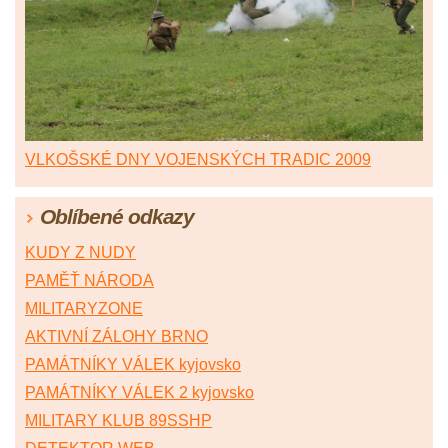
VLKOŠSKÉ DNY VOJENSKÝCH TRADIC 2009
Oblíbené odkazy
KUDY Z NUDY
PAMĚŤ NÁRODA
MILITARYZONE
AKTIVNÍ ZÁLOHY BRNO
PAMÁTNÍKY VÁLEK kyjovsko
PAMÁTNÍKY VÁLEK 2 kyjovsko
MILITARY KLUB 89SSHP