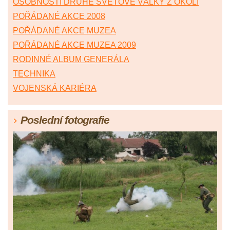
OSOBNOSTI DRUHÉ SVĚTOVÉ VÁLKY Z OKOLÍ
POŘÁDANÉ AKCE 2008
POŘÁDANÉ AKCE MUZEA
POŘÁDANÉ AKCE MUZEA 2009
RODINNÉ ALBUM GENERÁLA
TECHNIKA
VOJENSKÁ KARIÉRA
Poslední fotografie