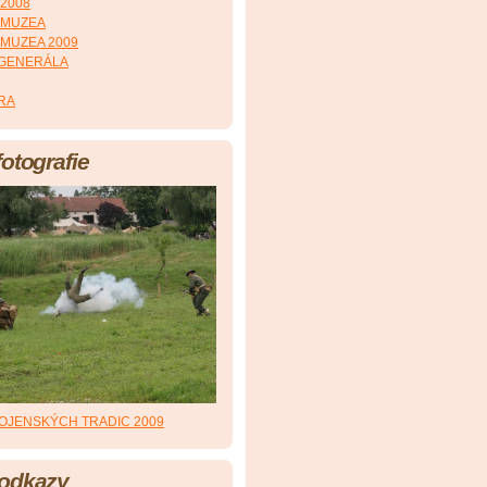
2008
 MUZEA
MUZEA 2009
 GENERÁLA
RA
fotografie
OJENSKÝCH TRADIC 2009
 odkazy