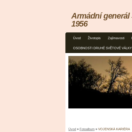
Armádní generál S
1956
Úvod
Životopis
Zajímavosti
OSOBNOSTI DRUHÉ SVĚTOVÉ VÁLKY 
Úvod
»
Fotoalbum
»
VOJENSKÁ KARIÉRA