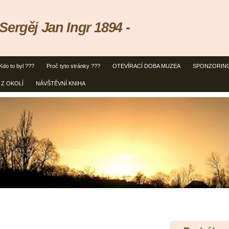
ergěj Jan Ingr 1894 -
Kdo to byl ???
Proč tyto stránky ???
OTEVÍRACÍ DOBA MUZEA
SPONZORIN
Z OKOLÍ
NÁVŠTĚVNÍ KNIHA