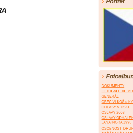
Portrét
RA
Fotoalbu
DOKUMENTY
FOTOGALERIE M
GENERÁL
OBEC VLKOŠ u K
OHLASY V TISKU
OSLAVY 2008
OSLAVY ODHALEN
JANA INGRA 1998
OSOBNOSTI DRUH